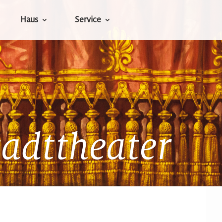
Haus
Service
tadttheater