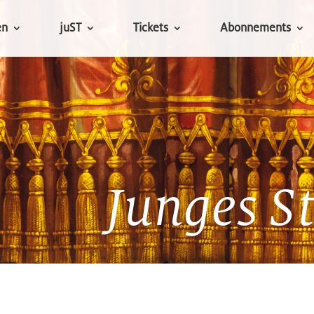
en
juST
Tickets
Abonnements
Junges S