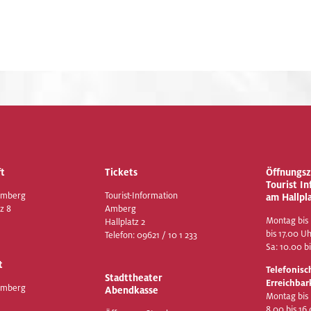
t
Tickets
Öffnungsz
Tourist I
Amberg
Tourist-Information
am Hallpl
z 8
Amberg
Montag bis 
Hallplatz 2
bis 17.00 U
Telefon:
09621 / 10 1 233
Sa: 10.00 b
t
Telefonisc
Stadttheater
Erreichbar
Amberg
Abendkasse
Montag bis
8.00 bis 16