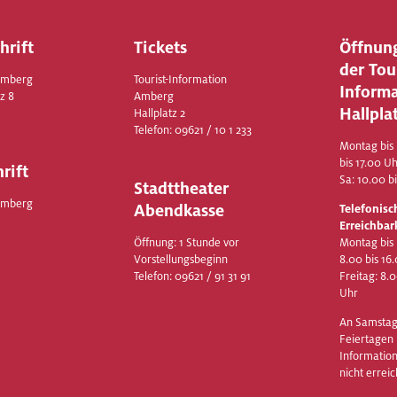
hrift
Tickets
Öffnun
der Tou
Amberg
Tourist-Information
Inform
z 8
Amberg
Hallpla
Hallplatz 2
Telefon:
09621 / 10 1 233
Montag bis 
bis 17.00 U
rift
Sa: 10.00 b
Stadttheater
Amberg
Abendkasse
Telefonisc
Erreichbar
Öffnung: 1 Stunde vor
Montag bis
Vorstellungsbeginn
8.00 bis 16
Telefon:
09621 / 91 31 91
Freitag: 8.
Uhr
An Samstag
Feiertagen i
Information
nicht erreic