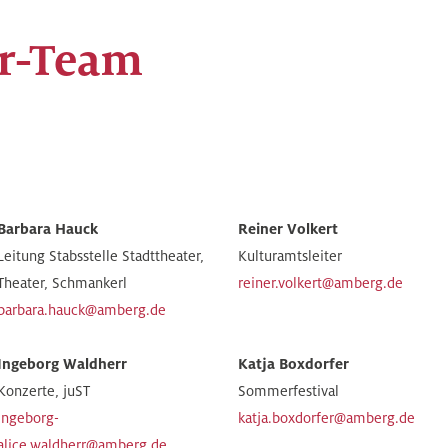
er-Team
Barbara Hauck
Reiner Volkert
Leitung Stabsstelle Stadttheater,
Kulturamtsleiter
Theater, Schmankerl
reiner.volkert@amberg.de
barbara.hauck@amberg.de
Ingeborg Waldherr
Katja Boxdorfer
Konzerte, juST
Sommerfestival
ingeborg-
katja.boxdorfer@amberg.de
alice.waldherr@amberg.de