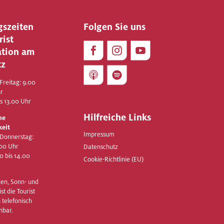
gszeiten
Folgen Sie uns
rist
ation am
tz
Freitag: 9.00
hr
is 13.00 Uhr
Hilfreiche Links
he
keit
Impressum
 Donnerstag:
.00 Uhr
Datenschutz
00 bis 14.00
Cookie-Richtlinie (EU)
en, Sonn- und
st die Tourist
 telefonisch
hbar.