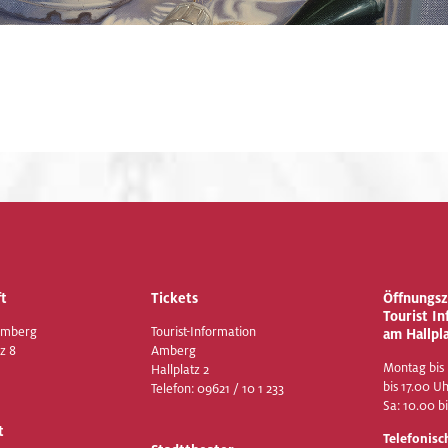
t
Tickets
Öffnungsz
Tourist I
Amberg
Tourist-Information
am Hallpl
z 8
Amberg
Montag bis 
Hallplatz 2
bis 17.00 U
Telefon:
09621 / 10 1 233
Sa: 10.00 b
t
Telefonisc