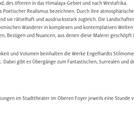
d, des öfteren in das Himalaya-Gebiet und nach Westafrika.
ls Poetischer Realismus bezeichnen. Durch ihre atmosphärische
ind sie rätselhaft und ausdrucksstark zugleich. Die Landschaften
kosmischen Wanderer in komplexen und kontemplativen Welten 
en, Bezügen und Nuancen, aus denen diese Malerei geschöpft i
hkeit und Volumen beinhalten die Werke Engelhardts Stilmom
. Dabei gibt es Übergänge zum Fantastischen, Surrealen und der
altungen im Stadttheater im Oberen Foyer jeweils eine Stunde v