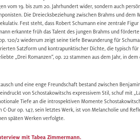
ngen vom 19. bis zum 20. Jahrhundert wider, sondern auch persö
ponisten. Die Dreiecksbeziehung zwischen Brahms und dem Mu
ekulativ. Fest steht, dass Robert Schumann eine zentrale Figur
nn erkannte früh das Talent des jungen Brahms und förderte 
 op. 120/2 wiederum zeigt seine tiefe Bewunderung für Schuma
rierten Satzform und kontrapunktischer Dichte, die typisch für se
liebte „Drei Romanzen“, op. 22 stammen aus dem Jahr, in dem 
stausch und eine enge Freundschaft bestand zwischen Benjamin 
beeindruckt von Schostakowitschs expressivem Stil, schuf mit „
otionale Tiefe an die introspektiven Momente Schostakowitschs
 C-Dur op. 147, sein letztes Werk, ist von Melancholie und Ref
inen späten Werken verfolgte.
 Interview mit Tabea Zimmermann.