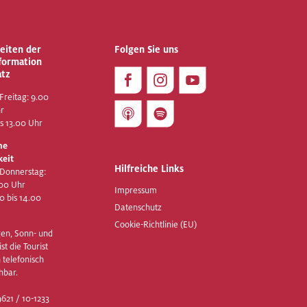
eiten der
Folgen Sie uns
nformation
atz
Freitag: 9.00
hr
is 13.00 Uhr
he
keit
Hilfreiche Links
 Donnerstag:
.00 Uhr
Impressum
00 bis 14.00
Datenschutz
Cookie-Richtlinie (EU)
en, Sonn- und
st die Tourist
 telefonisch
hbar.
621 / 10-1233