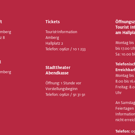
t
Tickets
Öffnungsz
Tourist I
Amberg
Tourist-Information
am Hallpl
z 8
Amberg
Montag bis 
Hallplatz 2
bis 17.00 U
Telefon:
09621 / 10 1 233
Sa: 10.00 b
t
Telefonisc
Stadttheater
Erreichbar
Amberg
Abendkasse
Montag bis
8.00 bis 16
Öffnung: 1 Stunde vor
Freitag: 8.
Vorstellungsbeginn
Uhr
Telefon:
09621 / 91 31 91
An Samstag
Feiertagen i
Information
nicht erreic
Telefon:
09