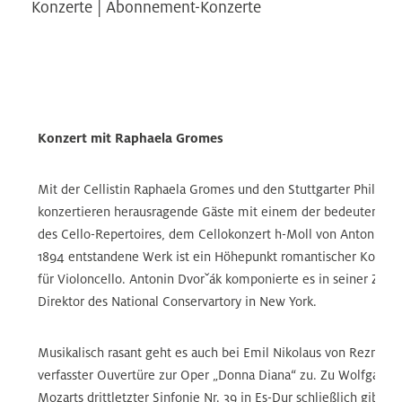
Konzerte | Abonnement-Konzerte
Konzert mit Raphaela Gromes
Mit der Cellistin Raphaela Gromes und den Stuttgarter Philhar
konzertieren herausragende Gäste mit einem der bedeutendst
des Cello-Repertoires, dem Cellokonzert h-Moll von Antonin Dv
1894 entstandene Werk ist ein Höhepunkt romantischer Konzert
für Violoncello. Antonin Dvorˇák komponierte es in seiner Zeit a
Direktor des National Conservartory in New York.
Musikalisch rasant geht es auch bei Emil Nikolaus von Reznice
verfasster Ouvertüre zur Oper „Donna Diana“ zu. Zu Wolfgang
Mozarts drittletzter Sinfonie Nr. 39 in Es-Dur schließlich gibt es