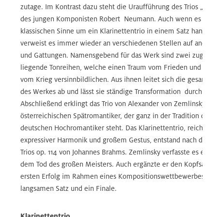
zutage. Im Kontrast dazu steht die Uraufführung des Trios „Zw
des jungen Komponisten Robert Neumann. Auch wenn es sich 
klassischen Sinne um ein Klarinettentrio in einem Satz handelt,
verweist es immer wieder an verschiedenen Stellen auf ander
und Gattungen. Namensgebend für das Werk sind zwei zugrun
liegende Tonreihen, welche einen Traum vom Frieden und ein
vom Krieg versinnbildlichen. Aus ihnen leitet sich die gesamt
des Werkes ab und lässt sie ständige Transformation durchlauf
Abschließend erklingt das Trio von Alexander von Zemlinsky, e
österreichischen Spätromantiker, der ganz in der Tradition der 
deutschen Hochromantiker steht. Das Klarinettentrio, reich an 
expressiver Harmonik und großem Gestus, entstand nach dem V
Trios op. 114 von Johannes Brahms. Zemlinsky verfasste es ein J
dem Tod des großen Meisters. Auch ergänzte er den Kopfsatz 
ersten Erfolg im Rahmen eines Kompositionswettbewerbes um
langsamen Satz und ein Finale.
Klarinettentrio