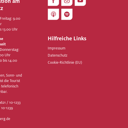
ation am
tz
Freitag: 9.00
hr
is 13.00 Uhr
Hilfreiche Links
he
keit
Impressum
 Donnerstag:
.00 Uhr
Datenschutz
00 bis 14.00
Cookie-Richtlinie (EU)
en, Sonn- und
st die Tourist
 telefonisch
hbar.
621 / 10-1233
 10-1239
erg.de