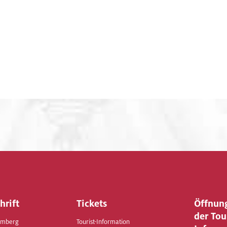
hrift
Tickets
Öffnun
der Tou
Amberg
Tourist-Information