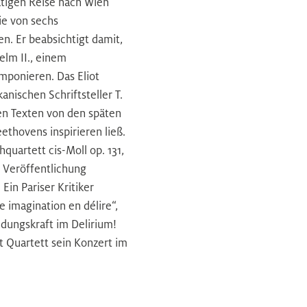
tigen Reise nach Wien
ie von sechs
n. Er beabsichtigt damit,
elm II., einem
imponieren. Das Eliot
nischen Schriftsteller T.
inen Texten von den späten
ethovens inspirieren ließ.
hquartett cis-Moll op. 131,
 Veröffentlichung
Ein Pariser Kritiker
e imagination en délire“,
ldungskraft im Delirium!
t Quartett sein Konzert im