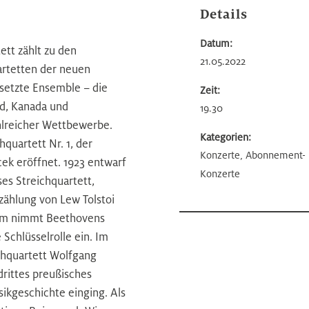
Details
Datum:
ett zählt zu den
21.05.2022
artetten der neuen
esetzte Ensemble – die
Zeit:
d, Kanada und
19.30
ahlreicher Wettbewerbe.
Kategorien:
quartett Nr. 1, der
Konzerte, Abonnement-
cek eröffnet. 1923 entwarf
Konzerte
es Streichquartett,
zählung von Lew Tolstoi
rum nimmt Beethovens
Schlüsselrolle ein. Im
chquartett Wolfgang
rittes preußisches
sikgeschichte einging. Als