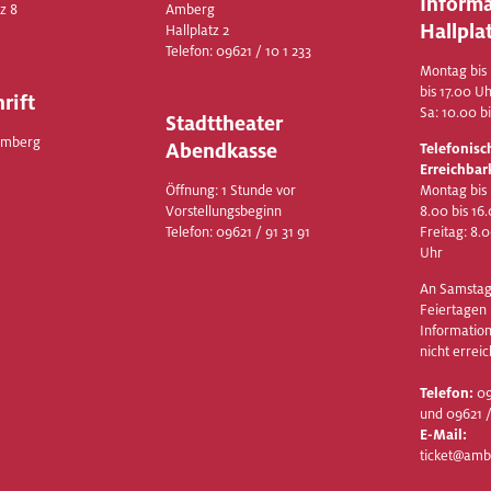
Inform
z 8
Amberg
Hallpla
Hallplatz 2
Telefon:
09621 / 10 1 233
Montag bis 
bis 17.00 U
rift
Sa: 10.00 b
Stadttheater
Amberg
Abendkasse
Telefonisc
Erreichbar
Öffnung: 1 Stunde vor
Montag bis
Vorstellungsbeginn
8.00 bis 16
Telefon:
09621 / 91 31 91
Freitag: 8.
Uhr
An Samstag
Feiertagen i
Information
nicht erreic
Telefon:
09
und 09621 /
E-Mail:
ticket@amb