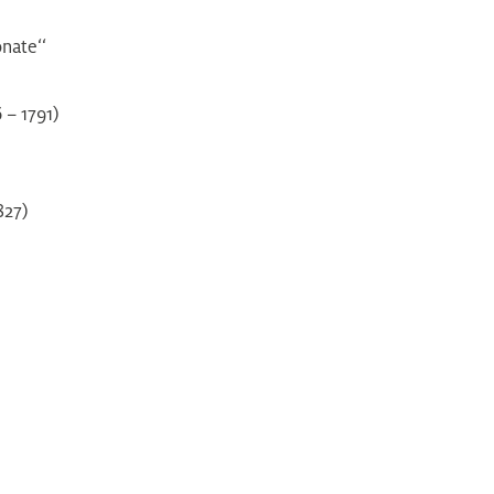
nate‘‘
– 1791)
827)