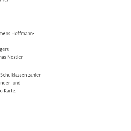
emens Hoffmann-
gers
mas Nestler
Schulklassen zahlen
inder- und
o Karte.