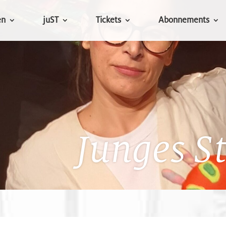
en
juST
Tickets
Abonnements
Junges S