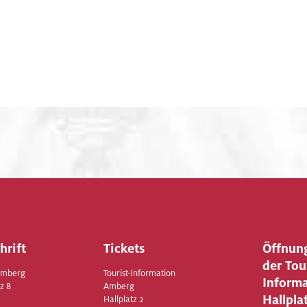
hrift
Tickets
Öffnun
der Tou
Amberg
Tourist-Information
Inform
z 8
Amberg
Hallpla
Hallplatz 2