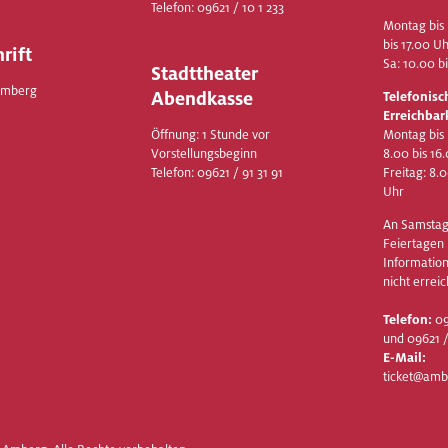
Telefon:
09621 / 10 1 233
Montag bis 
bis 17.00 U
rift
Sa: 10.00 b
Stadttheater
Amberg
Abendkasse
Telefonisc
Erreichbar
Öffnung: 1 Stunde vor
Montag bis
Vorstellungsbeginn
8.00 bis 16
Telefon:
09621 / 91 31 91
Freitag: 8.
Uhr
An Samstag
Feiertagen i
Information
nicht erreic
Telefon:
09
und 09621 /
E-Mail:
ticket@amb