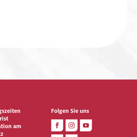
gszeiten
Folgen Sie uns
rist
ation am
tz