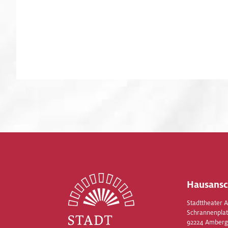
Hausansc
Stadttheater 
Schrannenplat
92224 Amberg