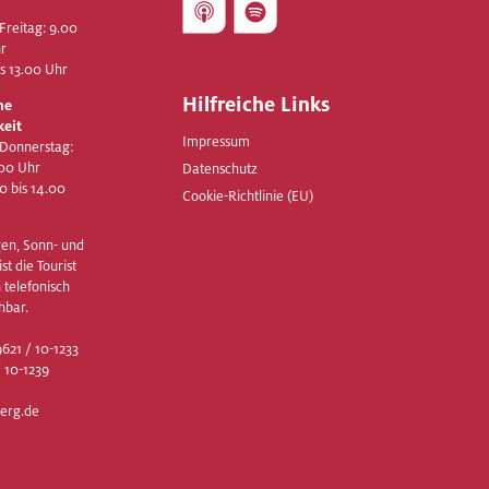
Freitag: 9.00
hr
is 13.00 Uhr
Hilfreiche Links
he
keit
Impressum
 Donnerstag:
.00 Uhr
Datenschutz
00 bis 14.00
Cookie-Richtlinie (EU)
en, Sonn- und
st die Tourist
 telefonisch
hbar.
621 / 10-1233
 10-1239
erg.de