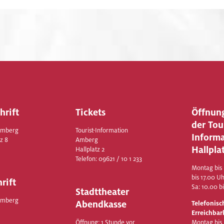
hrift
Tickets
Öffnun
der Tou
Amberg
Tourist-Information
Inform
z 8
Amberg
Hallpla
Hallplatz 2
Telefon:
09621 / 10 1 233
Montag bis 
bis 17.00 U
rift
Sa: 10.00 b
Stadttheater
Amberg
Abendkasse
Telefonisc
Erreichbar
Öffnung: 1 Stunde vor
Montag bis