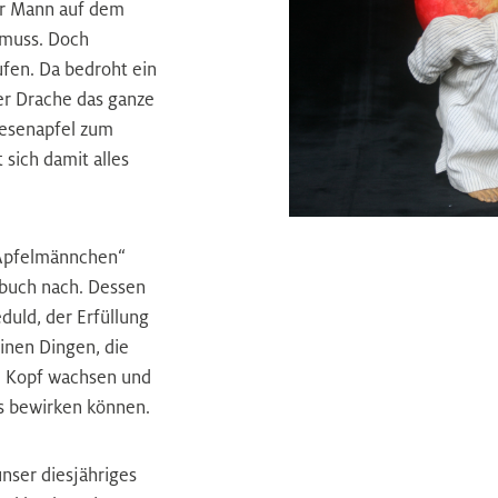
der Mann auf dem
 muss. Doch
ufen. Da bedroht ein
er Drache das ganze
iesenapfel zum
sich damit alles
s Apfelmännchen“
rbuch nach. Dessen
duld, der Erfüllung
inen Dingen, die
 Kopf wachsen und
s bewirken können.
nser diesjähriges