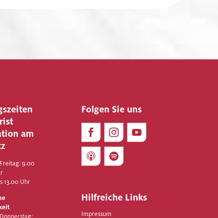
gszeiten
Folgen Sie uns
rist
ation am
tz
Freitag: 9.00
hr
is 13.00 Uhr
Hilfreiche Links
he
keit
Impressum
 Donnerstag: