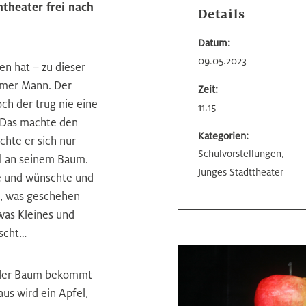
theater frei nach
Details
Datum:
09.05.2023
n hat – zu dieser
armer Mann. Der
Zeit:
ch der trug nie eine
11.15
. Das machte den
Kategorien:
chte er sich nur
Schulvorstellungen,
el an seinem Baum.
Junges Stadttheater
e und wünschte und
, was geschehen
was Kleines und
nscht…
 der Baum bekommt
aus wird ein Apfel,