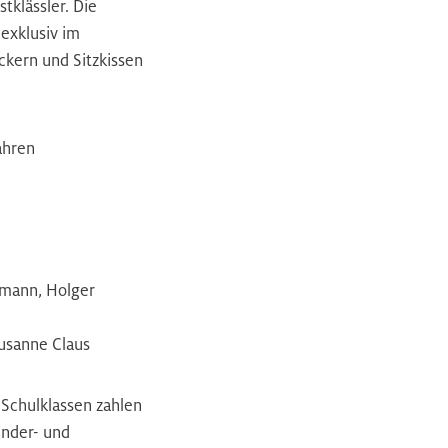
tklässler. Die
exklusiv im
ckern und Sitzkissen
ahren
mann, Holger
usanne Claus
Schulklassen zahlen
inder- und