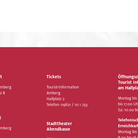
t
Tickets
Öffnungsz
Tourist I
Amberg
Tourist-Information
am Hallpl
z 8
Amberg
Montag bis 
Hallplatz 2
bis 17.00 U
Telefon:
09621 / 10 1 233
Sa: 10.00 b
t
Telefonisc
Stadttheater
Erreichbar
Amberg
Abendkasse
Montag bis
8.00 bis 16