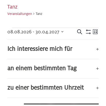
Tanz
Veranstaltungen
Tanz
Veranstaltungen
Veranst
Ver
08.08.2026
 - 
30.04.2027
Suche
Liste
Hide
Datum
Ans
Such-
filters
Filters
Changing
Oktober 2026
wählen.
Ich interessiere mich für
Nav
any
und
of
24.
Op
Ansicht
the
Okt.
an einem bestimmten Tag
form
filt
inputs
Op
will
zu einer bestimmten Uhrzeit
cause
filt
the
Op
list