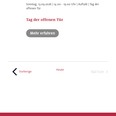
of
filt
Sonntag
,
13.09.2026 | 14.00
-
19.00
Uhr |
Auftakt | Tag der
events
offenen Tür
to
Tag der offenen Tür
refresh
with
Mehr erfahren
the
filtered
results.
Heute
Nächste
Veranstaltungen
Vorherige
Veranstalt