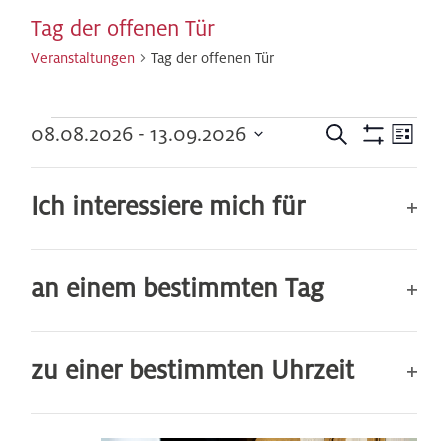
Tag der offenen Tür
Veranstaltungen
Tag der offenen Tür
Veranstaltungen
Veranst
Ver
08.08.2026
 - 
13.09.2026
Suche
Liste
Hide
Datum
Ans
Such-
filters
Filters
Changing
September 2026
wählen.
Ich interessiere mich für
Nav
any
und
of
13.
Op
Ansicht
the
Sep.
an einem bestimmten Tag
form
filt
inputs
Op
will
zu einer bestimmten Uhrzeit
cause
filt
the
Op
list